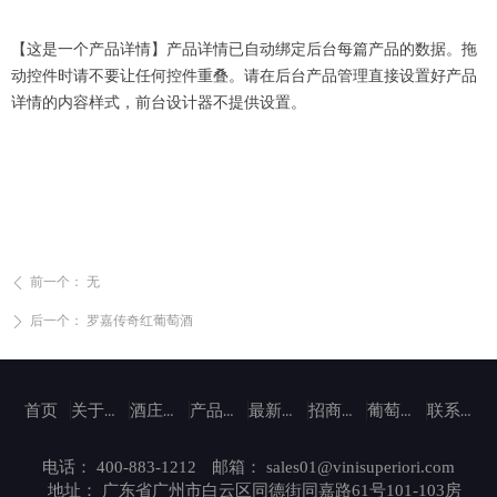
【这是一个产品详情】产品详情已自动绑定后台每篇产品的数据。拖
动控件时请不要让任何控件重叠。请在后台产品管理直接设置好产品
详情的内容样式，前台设计器不提供设置。
前一个：
无
ꄴ
后一个：
罗嘉传奇红葡萄酒
ꄲ
首页
关于咏伦意风
酒庄介绍
产品中心
最新动态
招商加盟
葡萄酒文化
联系我们
电话：
400-883-1212
邮箱：
sales01@vinisuperiori.com
地址：
广东省广州市白云区同德街同嘉路61号101-103房